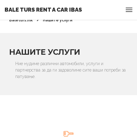
BALE TURS RENT A CAR IBAS
Rent a Car Ohrid - Ohridrentacar.mk - Bale turs -
Baleturs.mk
Нашите услуги
НАШИТЕ УСЛУГИ
Ние нудиме различни автомобили, услуги и
партнерства за да ги задоволиме сите ваши потреби за
патување.