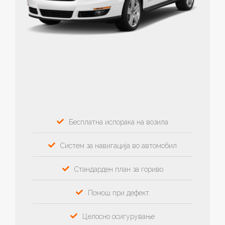
Бесплатна испорака на возила
Систем за навигација во автомобил
Стандарден план за гориво
Помош при дефект
Целосно осигурување