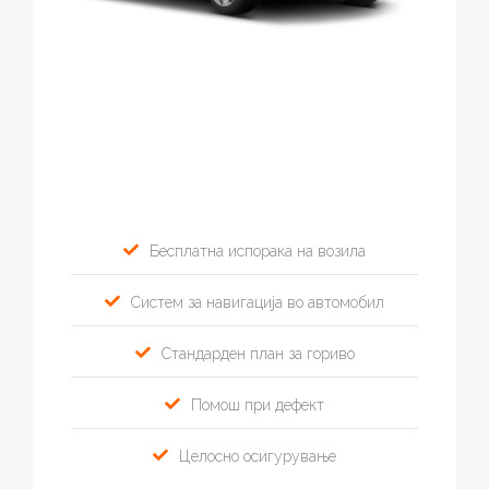
Бесплатна испорака на возила
Систем за навигација во автомобил
Стандарден план за гориво
Помош при дефект
Целосно осигурување