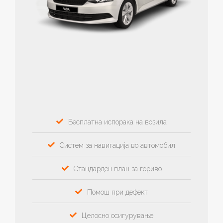
Бесплатна испорака на возила
Систем за навигација во автомобил
Стандарден план за гориво
Помош при дефект
Целосно осигурување