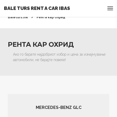
BALE TURS RENT A CAR IBAS
Rent a Car Ohrid - Ohridrentacar.mk - Bale turs -
Baleturs.mk
Рента кар Охрид
РЕНТА КАР ОХРИД
Ако го барате најдобриот избор и цена за изнајмување
автомобили, не барајте повеќе!
MERCEDES-BENZ GLC