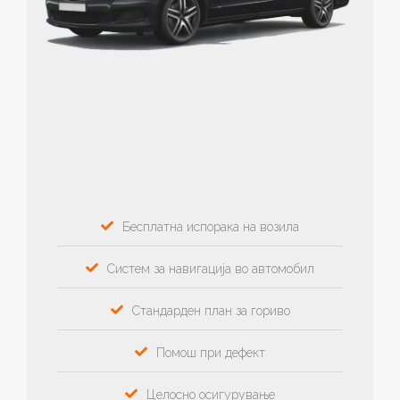
Бесплатна испорака на возила
Систем за навигација во автомобил
Стандарден план за гориво
Помош при дефект
Целосно осигурување