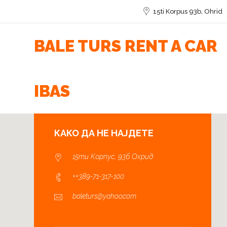
15ti Korpus 93b, Ohrid
BALE TURS RENT A CAR
IBAS
КАКО ДА НЕ НАЈДЕТЕ
15ти Корпус, 93б Охрид
++389-71-317-100
baleturs@yahoo.com